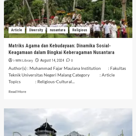
KESERUMPUNAN
NUSANTARA
Article
Diversity
nusantara
Religious
Matriks Agama dan Kebudayaan: Dinamika Sosial-
Keagamaan dalam Bingkai Keberagaman Nusantara
i-WIN Library
0
August 14, 2024
Author(s) : Muhammad Fajar Maulana Institution : Fakultas
Teknik Universitas Negeri Malang Category : Article
Topics : Religious-Cultural...
Read
Read More
more
about
Matriks
Agama
dan
Kebudayaan:
Dinamika