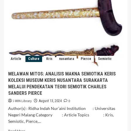
EKONOMI-
POLITIK
YANG
DINAMIS
ANTARA
INDONESIA
DENGAN
MALAYSIA
Article
Culture
Kris
nusantara
Pierce
Semiotic
MELAWAN MITOS: ANALISIS MAKNA SEMIOTIKA KERIS
KOLEKSI MUSEUM KERIS NUSANTARA SURAKARTA
MELALUI PENDEKATAN TEORI SEMIOTIK CHARLES
SANDERS PIERCE
i-WIN Library
0
August 13, 2024
Author(s) : Ridha Indah Nur’aini Institution : Universitas
Negeri Malang Category : Article Topics : Kris,
Semiotic, Pierce,...
Read
Read More