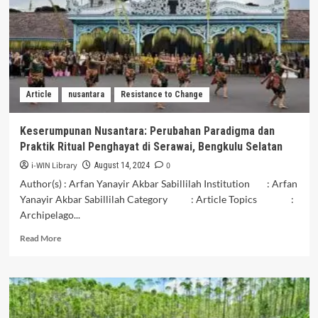
Sosial-
Keagamaan
dalam
Bingkai
Keberagaman
Nusantara
Article
nusantara
Resistance to Change
Keserumpunan Nusantara: Perubahan Paradigma dan
Praktik Ritual Penghayat di Serawai, Bengkulu Selatan
i-WIN Library
0
August 14, 2024
Author(s) : Arfan Yanayir Akbar Sabillilah Institution : Arfan
Yanayir Akbar Sabillilah Category : Article Topics :
Archipelago...
Read
Read More
more
about
Keserumpunan
Nusantara:
Perubahan
Paradigma