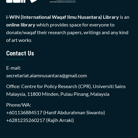
i-WIN (International Waqaf Ilmu Nusantara)
Library
is an
online library
which provides space for everyone to
donate/waqaf their research papers, writings and any kind
of art works
Contact Us
E-mail:
secretariat.alamnusantara@gmail.com
Office: Centre for Policy Research (CPR), Universiti Sains
Malaysia, 11800 Minden, Pulau Pinang, Malaysia
Phone/WA:
+601136884517
(Hanif Abdurahman Siwanto)
+6281235260217
(Rajih Arraki)