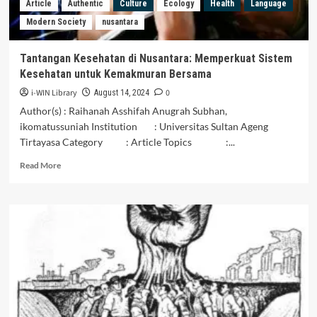
Article
Authentic
Culture
Ecology
Health
Language
Malaysia?
Modern Society
nusantara
Tantangan Kesehatan di Nusantara: Memperkuat Sistem
Kesehatan untuk Kemakmuran Bersama
i-WIN Library
0
August 14, 2024
Author(s) : Raihanah Asshifah Anugrah Subhan,
ikomatussuniah Institution : Universitas Sultan Ageng
Tirtayasa Category : Article Topics :...
Read
Read More
more
about
Tantangan
Kesehatan
di
Nusantara:
Memperkuat
Sistem
Kesehatan
untuk
Kemakmuran