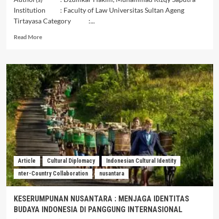
Institution : Faculty of Law Universitas Sultan Ageng
Tirtayasa Category :...
Read
Read More
more
about
Potensi
Pelanggaran
Wilayah
Kedaulatan
Udara
Indonesia
di
IKN
Oleh
Malaysia
dan
Article
Cultural Diplomacy
Indonesian Cultural Identity
Penegakan
nter-Country Collaboration
nusantara
Hukumnya
KESERUMPUNAN NUSANTARA : MENJAGA IDENTITAS
BUDAYA INDONESIA DI PANGGUNG INTERNASIONAL