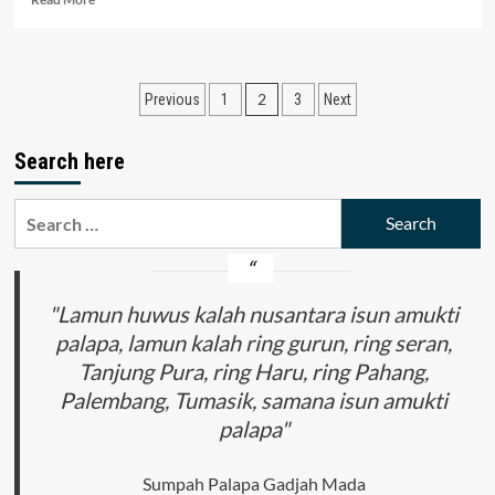
more
about
MELAWAN
MITOS:
Posts
2
Previous
1
3
Next
ANALISIS
MAKNA
pagination
SEMIOTIKA
Search here
KERIS
KOLEKSI
MUSEUM
Search
KERIS
for:
NUSANTARA
SURAKARTA
MELALUI
"Lamun huwus kalah nusantara isun amukti
PENDEKATAN
TEORI
palapa, lamun kalah ring gurun, ring seran,
SEMIOTIK
Tanjung Pura, ring Haru, ring Pahang,
CHARLES
SANDERS
Palembang, Tumasik, samana isun amukti
PIERCE
palapa"
Sumpah Palapa Gadjah Mada