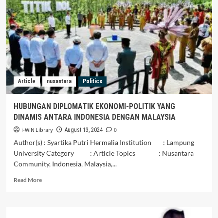
dan
Praktik
Ritual
Penghayat
di
Serawai,
Bengkulu
Selatan
Article
nusantara
Politics
HUBUNGAN DIPLOMATIK EKONOMI-POLITIK YANG
DINAMIS ANTARA INDONESIA DENGAN MALAYSIA
i-WIN Library
0
August 13, 2024
Author(s) : Syartika Putri Hermalia Institution : Lampung
University Category : Article Topics : Nusantara
Community, Indonesia, Malaysia,...
Read
Read More
more
about
HUBUNGAN
DIPLOMATIK