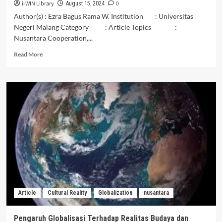
i-WIN Library
0
August 15, 2024
Author(s) : Ezra Bagus Rama W. Institution : Universitas
Negeri Malang Category : Article Topics :
Nusantara Cooperation,...
Read
Read More
more
about
KESERUMPUNAN
NUSANTARA
:
MENJAGA
IDENTITAS
BUDAYA
INDONESIA
DI
PANGGUNG
INTERNASIONAL
Article
Cultural Reality
Globalization
nusantara
Pengaruh Globalisasi Terhadap Realitas Budaya dan