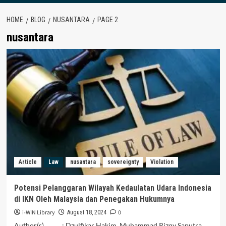
HOME
BLOG
NUSANTARA
PAGE 2
nusantara
Article
Law
nusantara
sovereignty
Violation
Potensi Pelanggaran Wilayah Kedaulatan Udara Indonesia
di IKN Oleh Malaysia dan Penegakan Hukumnya
i-WIN Library
0
August 18, 2024
Author(s) : Dzulfikar Hakim, Muhammad Rizqy Saputra