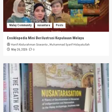
Malay Community
nusantara
Posts
Ensiklopedia Mini Berilustrasi Kepulauan Melayu
Hanif Abdurahman Siswanto
,
Muhammad Syarif Hidayatullah
0
May 26, 2026