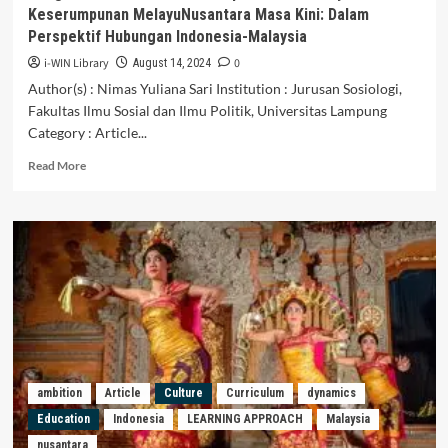
Keserumpunan MelayuNusantara Masa Kini: Dalam
Perspektif Hubungan Indonesia-Malaysia
i-WIN Library
0
August 14, 2024
Author(s) : Nimas Yuliana Sari Institution : Jurusan Sosiologi,
Fakultas Ilmu Sosial dan Ilmu Politik, Universitas Lampung
Category : Article...
Read
Read More
more
about
Pengaruh
Globalisasi
Terhadap
Realitas
Budaya
dan
Keserumpunan
MelayuNusantara
Masa
Kini:
ambition
Article
Culture
Curriculum
dynamics
Dalam
Education
Indonesia
LEARNING APPROACH
Malaysia
Perspektif
nusantara
Hubungan