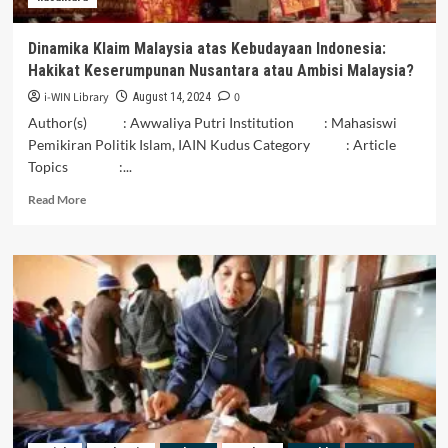
Indonesia-
Malaysia
Dinamika Klaim Malaysia atas Kebudayaan Indonesia:
Hakikat Keserumpunan Nusantara atau Ambisi Malaysia?
i-WIN Library
0
August 14, 2024
Author(s) : Awwaliya Putri Institution : Mahasiswi
Pemikiran Politik Islam, IAIN Kudus Category : Article
Topics :...
Read
Read More
more
about
Dinamika
Klaim
Malaysia
atas
Kebudayaan
Indonesia:
Hakikat
Keserumpunan
Nusantara
atau
Ambisi