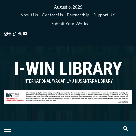
Skip
August 6, 2026
to
About Us
Contact Us
Partnership
Support Us!
content
Submit Your Works
Instagram
Facebook
TikTok
Twitter
YouTube
i-
i-
i-
i-
i-
WIN
WIN
WIN
WIN
WIN
I-WIN LIBRARY
Library
Library
Library
Library
Library
INTERNATIONAL WAQAF ILMU NUSANTARA LIBRARY
Primary
Menu