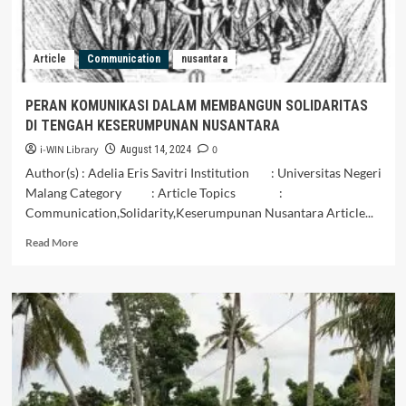
Bersama
Article
Communication
nusantara
PERAN KOMUNIKASI DALAM MEMBANGUN SOLIDARITAS
DI TENGAH KESERUMPUNAN NUSANTARA
i-WIN Library
0
August 14, 2024
Author(s) : Adelia Eris Savitri Institution : Universitas Negeri
Malang Category : Article Topics :
Communication,Solidarity,Keserumpunan Nusantara Article...
Read
Read More
more
about
PERAN
KOMUNIKASI
DALAM
MEMBANGUN
SOLIDARITAS
DI
TENGAH