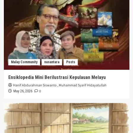
Malay Community
nusantara
Posts
Ensiklopedia Mini Berilustrasi Kepulauan Melayu
Hanif Abdurahman Siswanto
,
Muhammad Syarif Hidayatullah
0
May 26, 2026