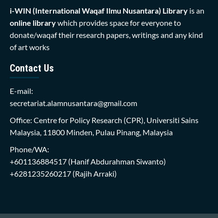
i-WIN (International Waqaf Ilmu Nusantara)
Library
is an
online library
which provides space for everyone to
donate/waqaf their research papers, writings and any kind
of art works
Contact Us
E-mail:
secretariat.alamnusantara@gmail.com
Office: Centre for Policy Research (CPR), Universiti Sains
Malaysia, 11800 Minden, Pulau Pinang, Malaysia
Phone/WA:
+601136884517
(Hanif Abdurahman Siwanto)
+6281235260217
(Rajih Arraki)