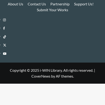
About Us
Contact Us
Partnership
Support Us!
Submit Your Works
Instagram
i-
Facebook
WIN
i-
TikTok
Library
WIN
i-
Twitter
Library
WIN
i-
YouTube
Library
WIN
i-
Library
WIN
Copyright © 2025 i-WIN Library. All rights reserved.
|
CoverNews
by AF themes.
Library