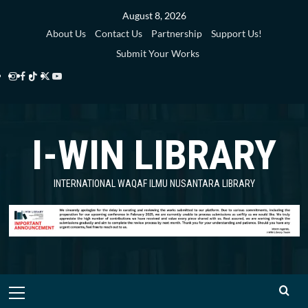
Skip
August 8, 2026
to
About Us
Contact Us
Partnership
Support Us!
content
Submit Your Works
Instagram
Facebook
TikTok
Twitter
YouTube
i-
i-
i-
i-
i-
WIN
WIN
WIN
WIN
WIN
I-WIN LIBRARY
Library
Library
Library
Library
Library
INTERNATIONAL WAQAF ILMU NUSANTARA LIBRARY
Primary
Menu