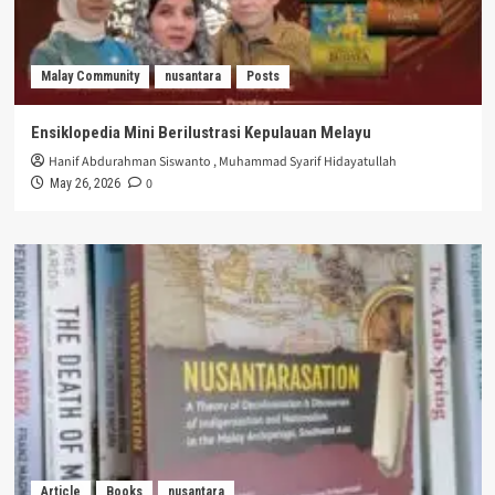
Malay Community
nusantara
Posts
Ensiklopedia Mini Berilustrasi Kepulauan Melayu
Hanif Abdurahman Siswanto
,
Muhammad Syarif Hidayatullah
0
May 26, 2026
Article
Books
nusantara