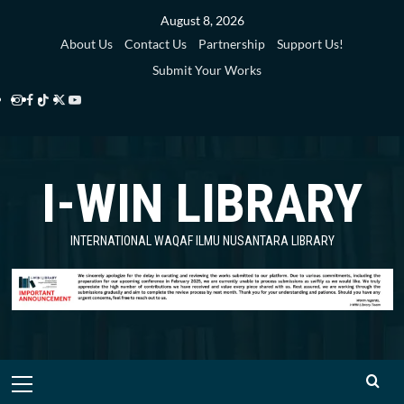
Skip
August 8, 2026
to
About Us
Contact Us
Partnership
Support Us!
content
Submit Your Works
Instagram
Facebook
TikTok
Twitter
YouTube
i-
i-
i-
i-
i-
WIN
WIN
WIN
WIN
WIN
I-WIN LIBRARY
Library
Library
Library
Library
Library
INTERNATIONAL WAQAF ILMU NUSANTARA LIBRARY
Primary
Menu