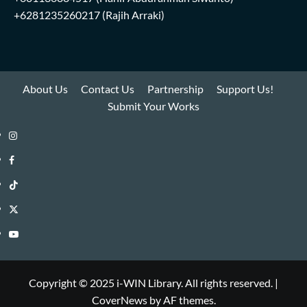
+6281235260217
(Rajih Arraki)
About Us
Contact Us
Partnership
Support Us!
Submit Your Works
Instagram
i-
Facebook
WIN
i-
TikTok
Library
WIN
i-
Twitter
Library
WIN
i-
YouTube
Library
WIN
i-
Library
WIN
Copyright © 2025 i-WIN Library. All rights reserved.
|
CoverNews
by AF themes.
Library