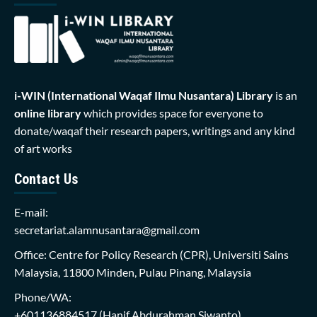
i-WIN (International Waqaf Ilmu Nusantara)
Library
is an
online library
which provides space for everyone to
donate/waqaf their research papers, writings and any kind
of art works
Contact Us
E-mail:
secretariat.alamnusantara@gmail.com
Office: Centre for Policy Research (CPR), Universiti Sains
Malaysia, 11800 Minden, Pulau Pinang, Malaysia
Phone/WA:
+601136884517
(Hanif Abdurahman Siwanto)