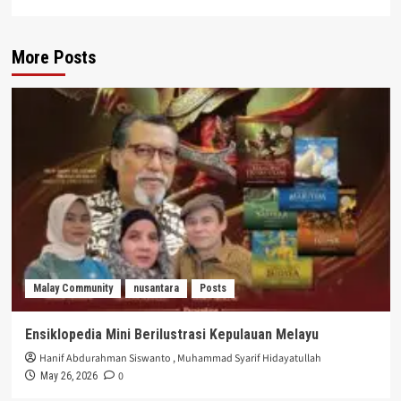
More Posts
Malay Community
nusantara
Posts
Ensiklopedia Mini Berilustrasi Kepulauan Melayu
Hanif Abdurahman Siswanto
,
Muhammad Syarif Hidayatullah
0
May 26, 2026