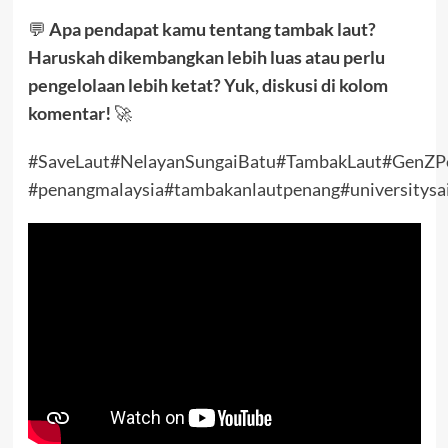
💬
Apa pendapat kamu tentang tambak laut?
Haruskah dikembangkan lebih luas atau perlu
pengelolaan lebih ketat? Yuk, diskusi di kolom
komentar!
🚀
#SaveLaut
#NelayanSungaiBatu
#TambakLaut
#GenZPe
#penangmalaysia
#tambakanlautpenang
#universitysa