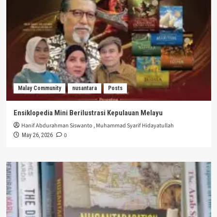
Malay Community
nusantara
Posts
Ensiklopedia Mini Berilustrasi Kepulauan Melayu
Hanif Abdurahman Siswanto
,
Muhammad Syarif Hidayatullah
0
May 26, 2026