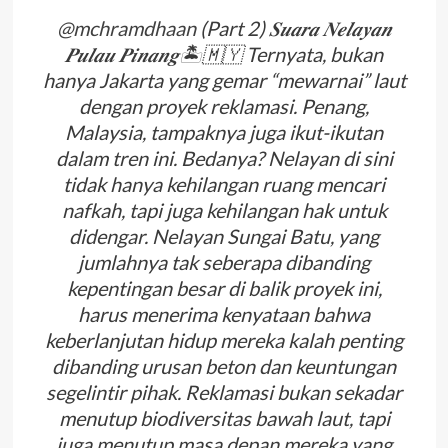
@mchramdhaan
(Part 2) 𝑺𝒖𝒂𝒓𝒂 𝑵𝒆𝒍𝒂𝒚𝒂𝒏
𝑷𝒖𝒍𝒂𝒖 𝑷𝒊𝒏𝒂𝒏𝒈🏝️🇲🇾 Ternyata, bukan
hanya Jakarta yang gemar “mewarnai” laut
dengan proyek reklamasi. Penang,
Malaysia, tampaknya juga ikut-ikutan
dalam tren ini. Bedanya? Nelayan di sini
tidak hanya kehilangan ruang mencari
nafkah, tapi juga kehilangan hak untuk
didengar. Nelayan Sungai Batu, yang
jumlahnya tak seberapa dibanding
kepentingan besar di balik proyek ini,
harus menerima kenyataan bahwa
keberlanjutan hidup mereka kalah penting
dibanding urusan beton dan keuntungan
segelintir pihak. Reklamasi bukan sekadar
menutup biodiversitas bawah laut, tapi
juga menutup masa depan mereka yang