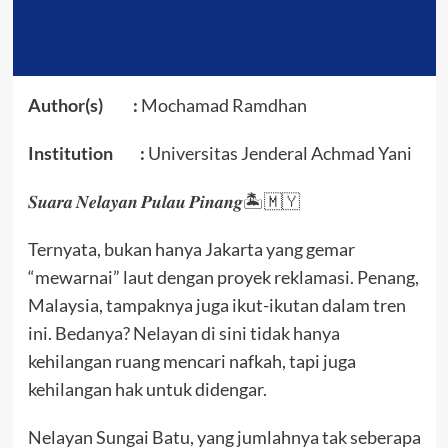
Author(s) :
Mochamad Ramdhan
Institution :
Universitas Jenderal Achmad Yani
𝑺𝒖𝒂𝒓𝒂
𝑵𝒆𝒍𝒂𝒚𝒂𝒏
𝑷𝒖𝒍𝒂𝒖
𝑷𝒊𝒏𝒂𝒏𝒈🏝️🇲🇾
Ternyata, bukan hanya Jakarta yang gemar
“mewarnai” laut dengan proyek reklamasi. Penang,
Malaysia, tampaknya juga ikut-ikutan dalam tren
ini. Bedanya? Nelayan di sini tidak hanya
kehilangan ruang mencari nafkah, tapi juga
kehilangan hak untuk didengar.
Nelayan Sungai Batu, yang jumlahnya tak seberapa