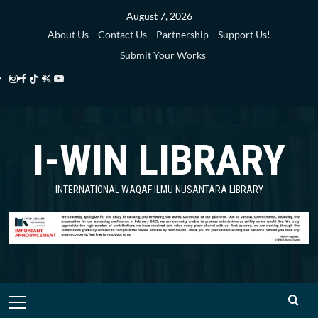
Skip
August 7, 2026
to
About Us
Contact Us
Partnership
Support Us!
content
Submit Your Works
Instagram
Facebook
TikTok
Twitter
YouTube
i-
i-
i-
i-
i-
WIN
WIN
WIN
WIN
WIN
I-WIN LIBRARY
Library
Library
Library
Library
Library
INTERNATIONAL WAQAF ILMU NUSANTARA LIBRARY
Primary
Menu