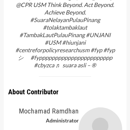
@CPR USM Think Beyond. Act Beyond.
Achieve Beyond.
#SuaraNelayanPulauPinang
#tolaktambaklaut
#TambakLautPulauPinang
#UNJANI
#USM
#hiunjani
#centreforpolicyresearchusm
#fyp
#fyp
シ゚
#fyppppppppppppppppppppppp
#cbyzca
♬ suara asli – ®️
About Contributor
Mochamad Ramdhan
Administrator