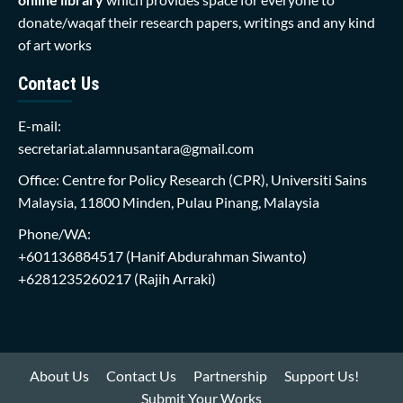
donate/waqaf their research papers, writings and any kind
of art works
Contact Us
E-mail:
secretariat.alamnusantara@gmail.com
Office: Centre for Policy Research (CPR), Universiti Sains
Malaysia, 11800 Minden, Pulau Pinang, Malaysia
Phone/WA:
+601136884517
(Hanif Abdurahman Siwanto)
+6281235260217
(Rajih Arraki)
About Us
Contact Us
Partnership
Support Us!
Submit Your Works