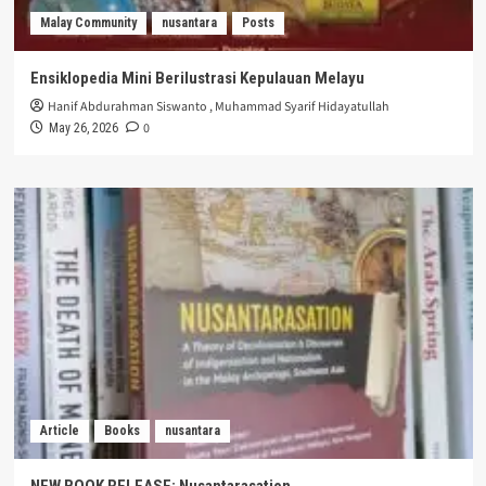
Malay Community
nusantara
Posts
Ensiklopedia Mini Berilustrasi Kepulauan Melayu
Hanif Abdurahman Siswanto
,
Muhammad Syarif Hidayatullah
0
May 26, 2026
Article
Books
nusantara