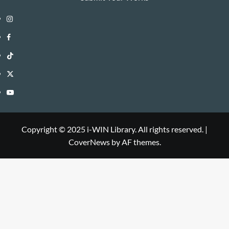
Instagram
i-
Facebook
WIN
i-
TikTok
Library
WIN
i-
Twitter
Library
WIN
i-
YouTube
Library
WIN
i-
Library
WIN
Copyright © 2025 i-WIN Library. All rights reserved.
|
CoverNews
by AF themes.
Library