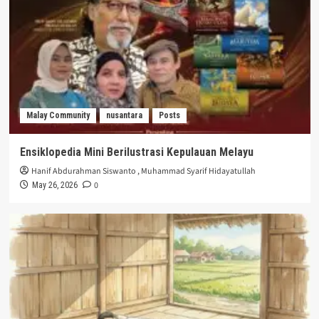
Malay Community
nusantara
Posts
Ensiklopedia Mini Berilustrasi Kepulauan Melayu
Hanif Abdurahman Siswanto
,
Muhammad Syarif Hidayatullah
0
May 26, 2026