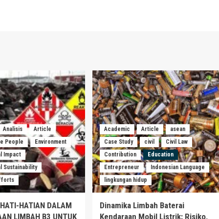
Analisis
Article
Academic
Article
asean
he People
Environment
Case Study
civil
Civil Law
l Impact
Contribution
Education
 Sustainability
Entrepreneur
Indonesian Language
fforts
lingkungan hidup
EHATI-HATIAN DALAM
Dinamika Limbah Baterai
AAN LIMBAH B3 UNTUK
Kendaraan Mobil Listrik: Risiko,