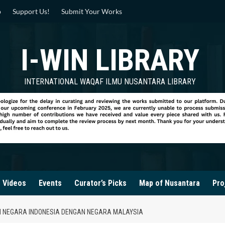
p
Support Us!
Submit Your Works
I-WIN LIBRARY
INTERNATIONAL WAQAF ILMU NUSANTARA LIBRARY
Videos
Events
Curator’s Picks
Map of Nusantara
Pro
I NEGARA INDONESIA DENGAN NEGARA MALAYSIA