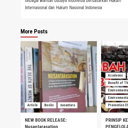
sebagai warisan budaya Indonesia berdasarkan Hukum
Internasional dan Hukum Nasional Indonesia
More Posts
Academic
Benefit of T
Environmenta
Environmental
Article
Books
nusantara
Prevention E
NEW BOOK RELEASE:
PRINSIP K
Nusantarasation
PENGELOL