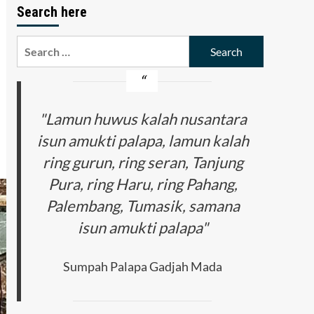
Search here
Search
for:
"Lamun huwus kalah nusantara
isun amukti palapa, lamun kalah
ring gurun, ring seran, Tanjung
Pura, ring Haru, ring Pahang,
Palembang, Tumasik, samana
isun amukti palapa"
Sumpah Palapa Gadjah Mada