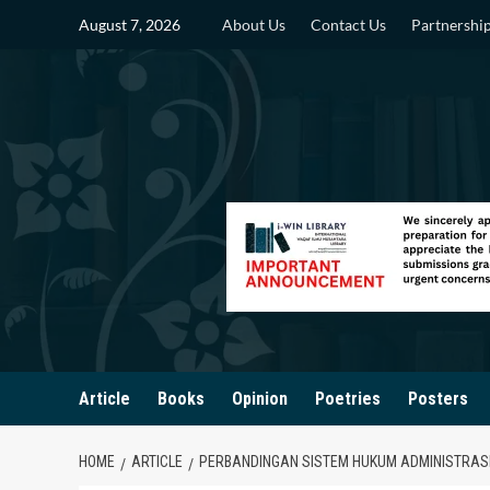
Skip
August 7, 2026
About Us
Contact Us
Partnershi
to
content
Article
Books
Opinion
Poetries
Posters
HOME
ARTICLE
PERBANDINGAN SISTEM HUKUM ADMINISTRAS