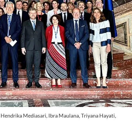
 Hendrika Mediasari,
Ibra Maulana, Triyana Hayati,