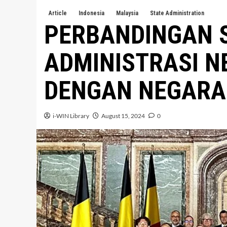
Article
Indonesia
Malaysia
State Administration
PERBANDINGAN 
ADMINISTRASI N
DENGAN NEGARA
i-WIN Library
August 15, 2024
0